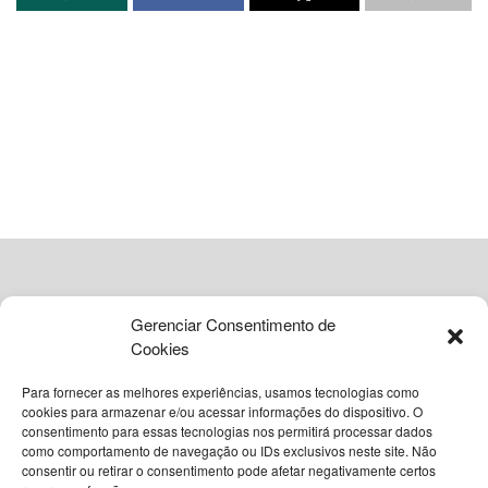
Trajetória de Joaquim Barbosa e
a nova aposta do Democracia
Cristã
A entrada de
Joaquim Barbosa
na sigla foi confirmada
após articulações internas conduzidas pela cúpula do
partido. A legenda, presidida pelo ex-deputado federal
João Caldas
, busca um nome com maior apelo popular
para viabilizar seu projeto eleitoral, alterando o curso de
Gerenciar Consentimento de
suas movimentações políticas iniciais.
Cookies
Mudança estratégica na corrida
Para fornecer as melhores experiências, usamos tecnologias como
cookies para armazenar e/ou acessar informações do dispositivo. O
eleitoral do partido
consentimento para essas tecnologias nos permitirá processar dados
como comportamento de navegação ou IDs exclusivos neste site. Não
© 2026
Grupo VIA365 Comunicação Estratégica
consentir ou retirar o consentimento pode afetar negativamente certos