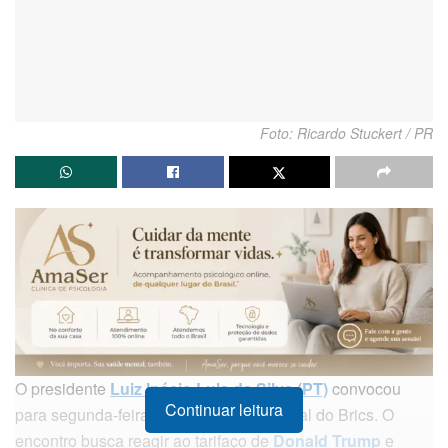
Foto: Ricardo Stuckert / PR
O presidente
Luiz Inácio Lula da Silva (PT)
convocou
Continuar leitura
para segunda-feira (8) uma reunião virtual do Brics. O
encontro busca reagir ao tarifaço de
Donald Trump
e