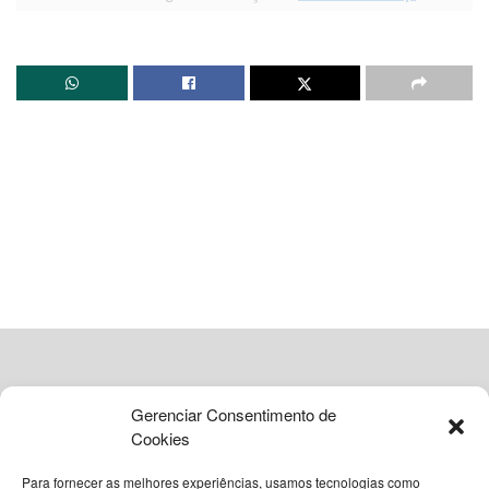
discutir uma ampla reforma da Organização Mundial do
Comércio (OMC).
Lula pretende reunir Xi Jinping (China), Narendra Modi
(Índia), Cyril Ramaphosa (África do Sul) e Vladimir Putin
(Rússia). A lista de convites inclui ainda os novos
integrantes do bloco: Arábia Saudita, Egito, Emirados
Árabes, Etiópia, Indonésia e Irã.
Segundo o governo, “
o principal eixo da Cúpula será a
defesa do multilateralismo, pauta central do Brics
”. O
encontro integra a presidência rotativa brasileira, que vai
até dezembro, e também articula a posição do grupo
diante da COP30.
Gerenciar Consentimento de
Leia
Também
Cookies
Ajuda internacional despenca 23,1% em 2025 e
Para fornecer as melhores experiências, usamos tecnologias como