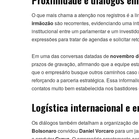
O que mais chama a atenção nos registros é a 
irmãozão
são recorrentes, evidenciando uma in
institucional entre um parlamentar e um investid
expressões para tratar de agendas e solicitar re
Em uma das conversas datadas de
novembro d
prazos de gravação, afirmando que a equipe estav
que o empresário busque outros caminhos caso 
reforçando a parceria estratégica. Essa informal
contatos muito bem estabelecida nos bastidores 
Logística internacional e 
Os diálogos também detalham a organização de 
Bolsonaro
convidou
Daniel Vorcaro
para um ja
o produtor
Cyrus
. O empresário prontamente acei