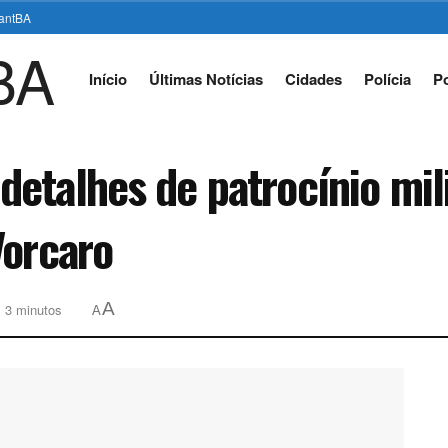
stantBA
Início
Últimas Notícias
Cidades
Polícia
Po
etalhes de patrocínio mili
Vorcaro
A
: 3 minutos
A