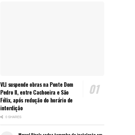
VLI suspende obras na Ponte Dom
Pedro II, entre Cachoeira e São
Félix, após redução do horário de
interdição
0 SHARES
Marvel Rivals reduz tamanho de instalação em