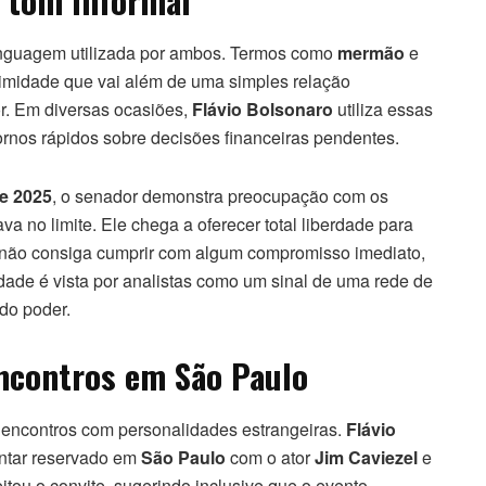
linguagem utilizada por ambos. Termos como
mermão
e
timidade que vai além de uma simples relação
or. Em diversas ocasiões,
Flávio Bolsonaro
utiliza essas
tornos rápidos sobre decisões financeiras pendentes.
e 2025
, o senador demonstra preocupação com os
a no limite. Ele chega a oferecer total liberdade para
não consiga cumprir com algum compromisso imediato,
idade é vista por analistas como um sinal de uma rede de
do poder.
encontros em São Paulo
encontros com personalidades estrangeiras.
Flávio
ntar reservado em
São Paulo
com o ator
Jim Caviezel
e
tou o convite, sugerindo inclusive que o evento