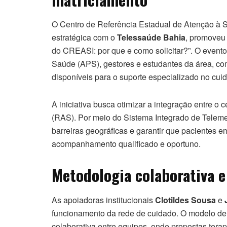
O Centro de Referência Estadual de Atenção à S
estratégica com o
Telessaúde Bahia
, promoveu 
do CREASI: por que e como solicitar?”. O evento 
Saúde (APS), gestores e estudantes da área, com 
disponíveis para o suporte especializado no cui
A iniciativa busca otimizar a integração entre o
(RAS). Por meio do Sistema Integrado de Teleme
barreiras geográficas e garantir que pacientes 
acompanhamento qualificado e oportuno.
Metodologia colaborativa e
As apoiadoras institucionais
Clotildes Sousa
e
funcionamento da rede de cuidado. O modelo de
colaborativa entre equipes, onde propostas ter