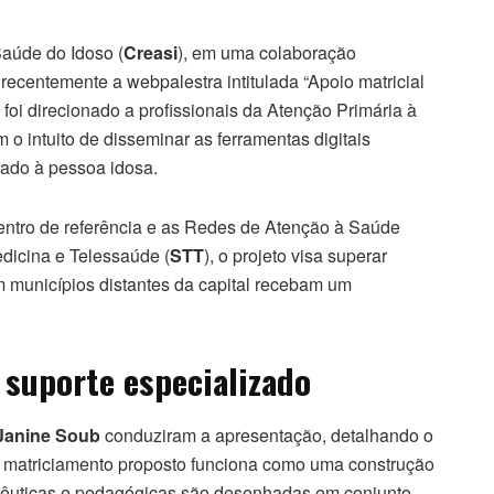
aúde do Idoso (
Creasi
), em uma colaboração
recentemente a webpalestra intitulada “Apoio matricial
foi direcionado a profissionais da Atenção Primária à
o intuito de disseminar as ferramentas digitais
dado à pessoa idosa.
 centro de referência e as Redes de Atenção à Saúde
dicina e Telessaúde (
STT
), o projeto visa superar
em municípios distantes da capital recebam um
 suporte especializado
Janine Soub
conduziram a apresentação, detalhando o
 matriciamento proposto funciona como uma construção
apêuticas e pedagógicas são desenhadas em conjunto