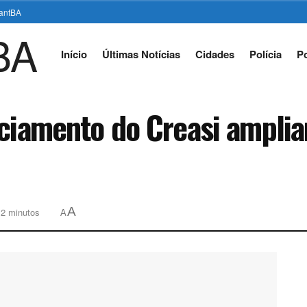
stantBA
Início
Últimas Notícias
Cidades
Polícia
Po
iciamento do Creasi ampli
A
 2 minutos
A