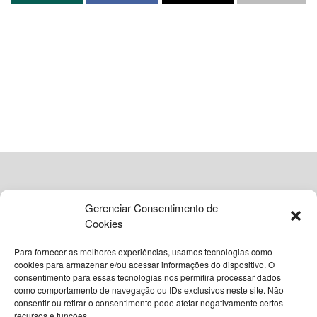
meio de suas Áreas Técnicas de Saúde do Homem e da
Pessoa Idosa, estabeleceu uma agenda estratégica de
apoio institucional nas regiões de
Jacobina
e
Irecê
. A
iniciativa buscou fortalecer a implementação de políticas
públicas voltadas a esses públicos específicos,
promovendo a articulação entre o nível estadual e as
gestões municipais.
O cronograma de atividades focou na capacitação técnica
de profissionais da linha de frente, garantindo que as
diretrizes de cuidado sejam aplicadas de forma eficiente
em todo o território baiano. A integração entre as áreas
Gerenciar Consentimento de
técnicas permite uma abordagem mais holística e
Cookies
resolutiva nos atendimentos realizados pelo
Sistema
Único de Saúde
.
Para fornecer as melhores experiências, usamos tecnologias como
cookies para armazenar e/ou acessar informações do dispositivo. O
consentimento para essas tecnologias nos permitirá processar dados
Capacitação e suporte técnico
como comportamento de navegação ou IDs exclusivos neste site. Não
© 2026
Grupo VIA365 Comunicação Estratégica
consentir ou retirar o consentimento pode afetar negativamente certos
recursos e funções.