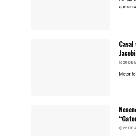
apreens
Casal 
Jacob
26 DE 
Motor f
Neoene
“Gato
22 DE 