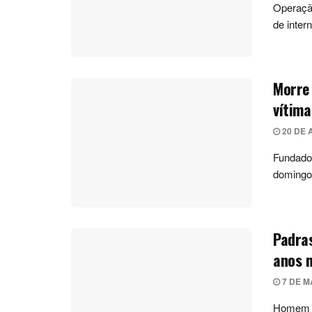
Operação
de inter
Morre 
vítima
20 DE 
Fundador
domingo
Padras
anos 
7 DE M
Homem co