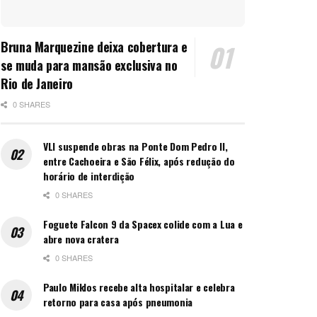
Bruna Marquezine deixa cobertura e
se muda para mansão exclusiva no
Rio de Janeiro
0 SHARES
VLI suspende obras na Ponte Dom Pedro II,
entre Cachoeira e São Félix, após redução do
horário de interdição
0 SHARES
Foguete Falcon 9 da Spacex colide com a Lua e
abre nova cratera
0 SHARES
Paulo Miklos recebe alta hospitalar e celebra
retorno para casa após pneumonia