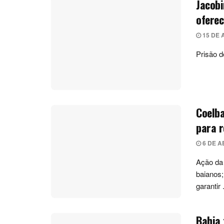
Jacobi
oferec
15 DE 
Prisão d
Coelb
para r
6 DE A
Ação da 
baianos;
garantir .
Bahia 