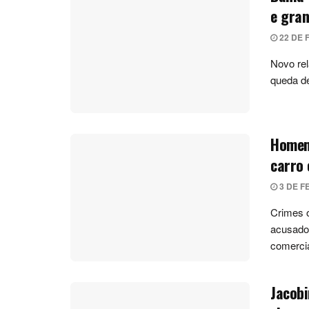
e gran
22 DE 
Novo rel
queda de
Homem 
carro
3 DE F
Crimes o
acusado 
comercial
Jacobi