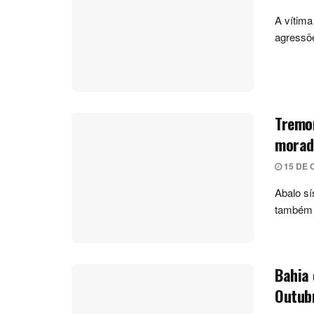
A vítima
agressõe
Tremor
morad
15 DE 
Abalo sí
também 
Bahia 
Outub