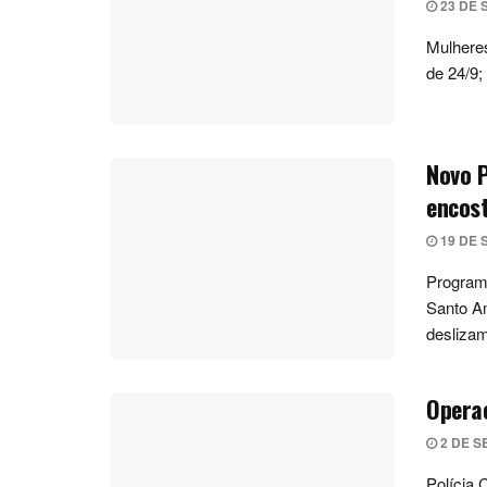
23 DE 
Mulheres
de 24/9;
Novo P
encost
19 DE 
Programa
Santo Am
desliza
Operaç
2 DE S
Polícia 