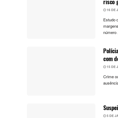
risco 
16 DE 
Estudo d
margens 
número .
Políci
com de
15 DE 
Crime oc
ausência
Suspei
5 DE J