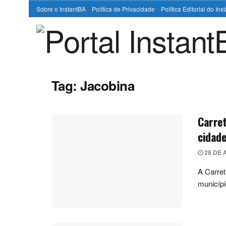
Sobre o InstantBA
Política de Privacidade
Política Editorial do In
Tag:
Jacobina
Carret
cidade
28 DE 
A Carret
municípi