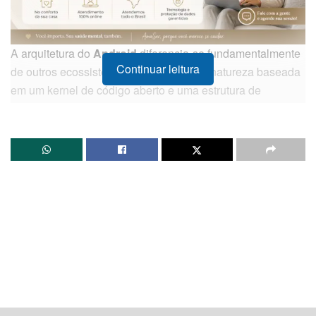
A arquitetura do
Android
diferencia-se fundamentalmente
Continuar leitura
de outros ecossistemas móveis por sua natureza baseada
em um kernel de código aberto e uma estrutura de
camadas que prioriza a modularidade. Para engenheiros
de software e arquitetos de sistemas, compreender como
essa plataforma gerencia recursos é essencial para a
construção de aplicações robustas e escaláveis.
Diferente de sistemas fechados, o Android utiliza um
modelo de permissões e um ciclo de vida de componentes
que exige uma gestão rigorosa de memória e
processamento. O sistema operacional opera através de
uma máquina virtual otimizada, que executa o código
compilado de forma a garantir que as aplicações
mantenham um desempenho fluido, mesmo em