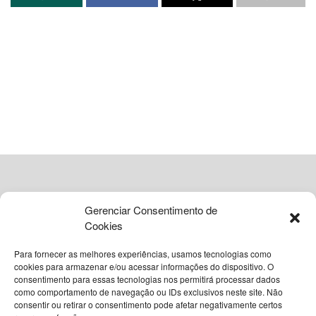
Inácio Lula da Silva
no
Palácio do Planalto
, marcando o
início de uma série de medidas regulamentadas por um
decreto presidencial e quatro portarias específicas.
Este plano representa um esforço concentrado para
desmantelar as estruturas criminosas, visando tanto suas
operações quanto suas bases financeiras. A proposta
busca uma abordagem multifacetada, integrando
diferentes esferas de atuação para garantir maior eficácia
no enfrentamento a um dos maiores desafios da
segurança pública brasileira. Para mais informações sobre
as políticas de segurança do governo, acesse o
portal
Gerenciar Consentimento de
oficial do Ministério da Justiça e Segurança Pública
.
Cookies
Para fornecer as melhores experiências, usamos tecnologias como
Investimento Bilionário e
cookies para armazenar e/ou acessar informações do dispositivo. O
consentimento para essas tecnologias nos permitirá processar dados
Pilares da Estratégia Nacional
como comportamento de navegação ou IDs exclusivos neste site. Não
© 2026
Grupo VIA365 Comunicação Estratégica
consentir ou retirar o consentimento pode afetar negativamente certos