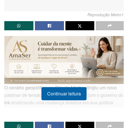
Reprodução Metro1
O cenário geopolítico no Oriente Médio atingiu um novo
Continuar leitura
patamar de tensão nesta terça-feira (12), com o governo do
Irã
sinalizando uma mudança drástica em sua política
nuclear. O país declarou que pode elevar o enriquecimento
de urânio para
90%
de pureza, nível tecnicamente
reconhecido como suficiente para a fabricação de ogivas