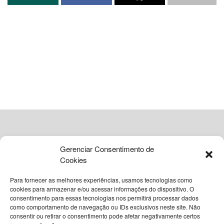
atômicas. A medida é apresentada como uma
contraofensiva estratégica caso os
Estados Unidos
decidam retomar operações militares na região.
A manifestação oficial partiu de
Ebrahim Rezaei
, porta-
voz do Parlamento iraniano, por meio de uma plataforma
social. Segundo o parlamentar, o Legislativo está
preparado para debater essa escalada técnica como uma
resposta direta a qualquer nova agressão externa. O
anúncio ocorre em um momento de fragilidade
diplomática, onde os canais de diálogo parecem
insuficientes para conter a deterioração das relações entre
Gerenciar Consentimento de
Teerã e Washington.
Cookies
Para fornecer as melhores experiências, usamos tecnologias como
Escalada nuclear como resposta
cookies para armazenar e/ou acessar informações do dispositivo. O
consentimento para essas tecnologias nos permitirá processar dados
estratégica
como comportamento de navegação ou IDs exclusivos neste site. Não
© 2026
Grupo VIA365 Comunicação Estratégica
consentir ou retirar o consentimento pode afetar negativamente certos