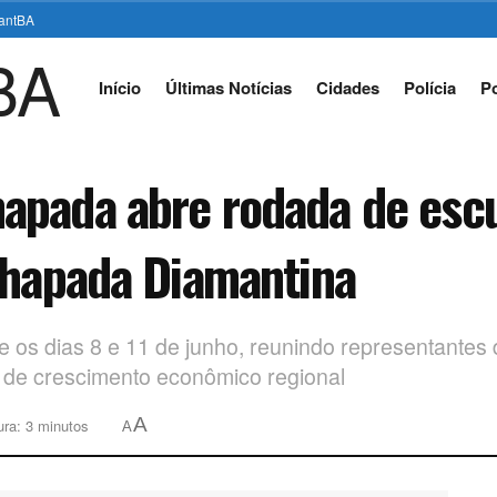
stantBA
Início
Últimas Notícias
Cidades
Polícia
Po
pada abre rodada de escu
Chapada Diamantina
 os dias 8 e 11 de junho, reunindo representantes d
 de crescimento econômico regional
A
ura: 3 minutos
A