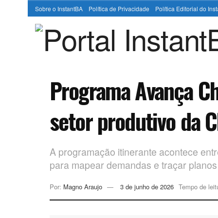
Sobre o InstantBA
Política de Privacidade
Política Editorial do In
Programa Avança Cha
setor produtivo da 
A programação itinerante acontece entre
para mapear demandas e traçar planos
Por:
Magno Araujo
3 de junho de 2026
Tempo de leit