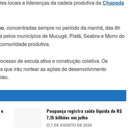
res locais e lideranças da cadeia produtiva da
Chapada
ho
, concentradas sempre no período da manhã, das 8h
a pelos municípios de Mucugê, Piatã, Seabra e Morro do
 comunidade produtiva.
ocesso de escuta ativa e construção coletiva. Os
s que irão nortear as ações de desenvolvimento
ião.
 e
Poupança registra saída líquida de R$
7,15 bilhões em julho
7 DE AGOSTO DE 2026