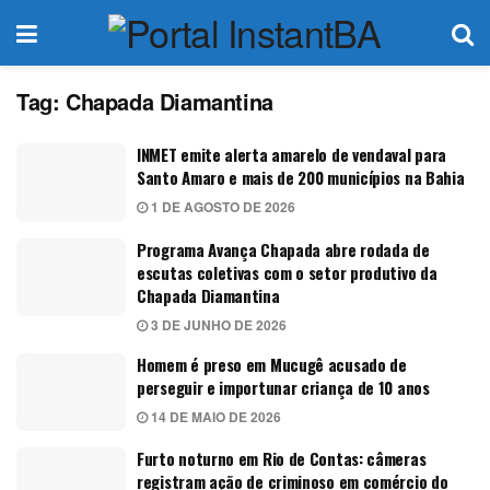
Tag:
Chapada Diamantina
INMET emite alerta amarelo de vendaval para
Santo Amaro e mais de 200 municípios na Bahia
1 DE AGOSTO DE 2026
Programa Avança Chapada abre rodada de
escutas coletivas com o setor produtivo da
Chapada Diamantina
3 DE JUNHO DE 2026
Homem é preso em Mucugê acusado de
perseguir e importunar criança de 10 anos
14 DE MAIO DE 2026
Furto noturno em Rio de Contas: câmeras
registram ação de criminoso em comércio do