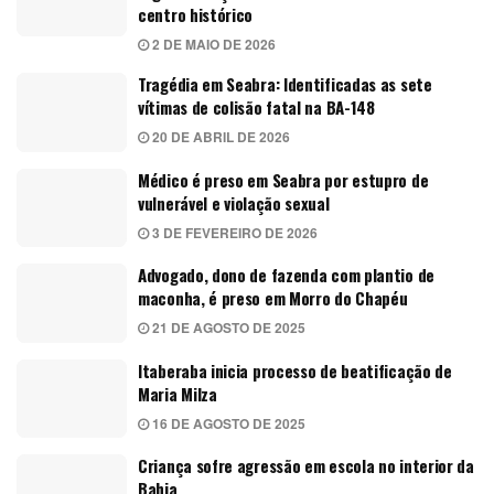
centro histórico
2 DE MAIO DE 2026
Tragédia em Seabra: Identificadas as sete
vítimas de colisão fatal na BA-148
20 DE ABRIL DE 2026
Médico é preso em Seabra por estupro de
vulnerável e violação sexual
3 DE FEVEREIRO DE 2026
Advogado, dono de fazenda com plantio de
maconha, é preso em Morro do Chapéu
21 DE AGOSTO DE 2025
Itaberaba inicia processo de beatificação de
Maria Milza
16 DE AGOSTO DE 2025
Criança sofre agressão em escola no interior da
Bahia