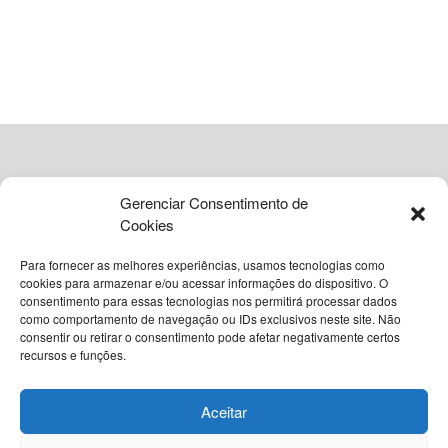
ADVERTISEMENT
Gerenciar Consentimento de
Cookies
Para fornecer as melhores experiências, usamos tecnologias como
cookies para armazenar e/ou acessar informações do dispositivo. O
consentimento para essas tecnologias nos permitirá processar dados
como comportamento de navegação ou IDs exclusivos neste site. Não
© 2026
Grupo VIA365 Comunicação Estratégica
consentir ou retirar o consentimento pode afetar negativamente certos
recursos e funções.
Navegue pelo nosso site
Sobre o InstantBA
Política Editorial do InstantBA
Aceitar
Política de Privacidade
Termos de Uso
Contato