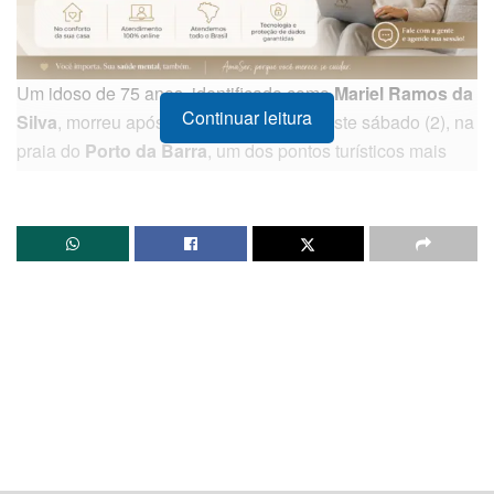
Um idoso de 75 anos, identificado como
Mariel Ramos da
Continuar leitura
Silva
, morreu após se afogar na tarde deste sábado (2), na
praia do
Porto da Barra
, um dos pontos turísticos mais
movimentados de
Salvador
. O incidente ocorreu por volta
das 16h20, quando banhistas avistaram a vítima
desacordada e à deriva no mar.
Guarda-vidas do Corpo de Bombeiros Militar da Bahia
foram acionados imediatamente e contaram com o auxílio
de populares para retirar o homem da água. No momento
do resgate, foi constatado que Mariel já não apresentava
sinais vitais. Manobras de reanimação foram iniciadas
prontamente pelas equipes de socorro, que contaram com
o suporte do
SAMU
e do
Salvamar
. Apesar dos esforços
conjuntos das equipes de saúde e salvamento, o óbito foi