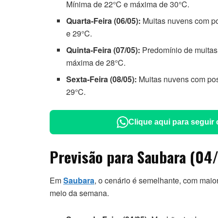
Mínima de 22°C e máxima de 30°C.
Quarta-Feira (06/05):
Muitas nuvens com pos
e 29°C.
Quinta-Feira (07/05):
Predomínio de muitas
máxima de 28°C.
Sexta-Feira (08/05):
Muitas nuvens com poss
29°C.
Clique aqui para seguir
Previsão para Saubara (04
Em
Saubara
, o cenário é semelhante, com maio
meio da semana.