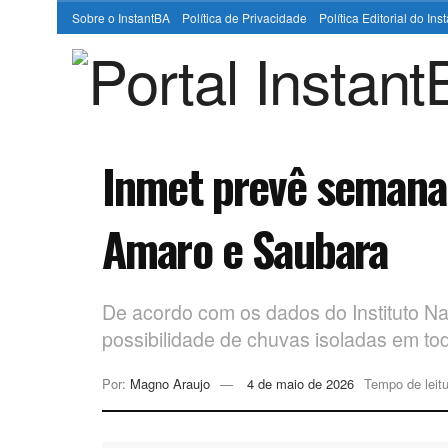
Sobre o InstantBA
Política de Privacidade
Política Editorial do In
Inmet prevê semana
Amaro e Saubara
De acordo com os dados do Instituto Na
possibilidade de chuvas isoladas em to
Por:
Magno Araujo
4 de maio de 2026
Tempo de leitu