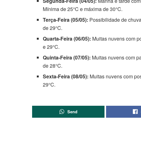
Segunda-Feira (04/05):
Manhã e tarde com 
Mínima de 25°C e máxima de 30°C.
Terça-Feira (05/05):
Possibilidade de chuva
de 29°C.
Quarta-Feira (06/05):
Muitas nuvens com pos
e 29°C.
Quinta-Feira (07/05):
Muitas nuvens com pa
de 28°C.
Sexta-Feira (08/05):
Muitas nuvens com poss
29°C.
Send