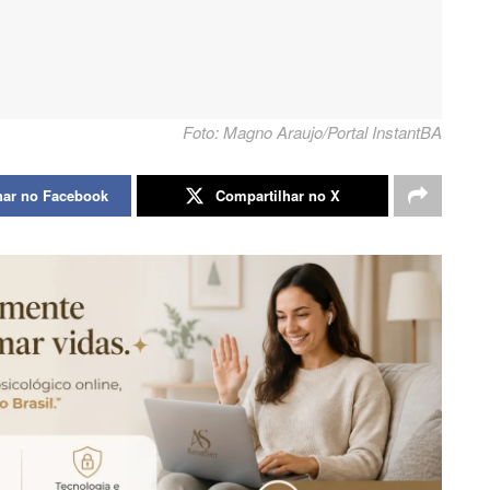
Foto: Magno Araujo/Portal InstantBA
har no Facebook
Compartilhar no X