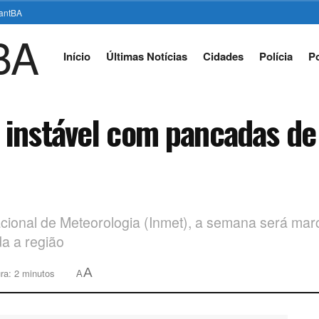
stantBA
Início
Últimas Notícias
Cidades
Polícia
Po
 instável com pancadas de
cional de Meteorologia (Inmet), a semana será mar
da a região
A
ra: 2 minutos
A