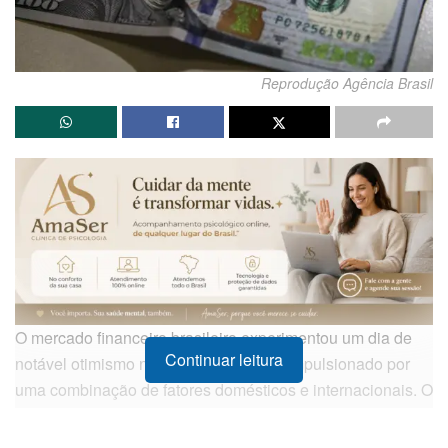
Reprodução Agência Brasil
O mercado financeiro brasileiro experimentou um dia de
Continuar leitura
notável otimismo nesta sexta-feira (8), impulsionado por
uma combinação de fatores domésticos e internacionais. O
dólar
registrou uma queda significativa, fechando abaixo
de R$ 4,90 pela primeira vez em 28 meses, um marco que