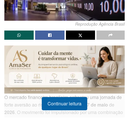
Reprodução Agência Brasil
O mercado financeiro brasileiro enfrentou uma jornada de
Continuar leitura
forte aversão ao risco nesta quinta-feira,
7 de maio
de
2026
. O movimento foi impulsionado por uma combinação
de fatores externos e internos que culminaram em uma
desvalorização acentuada dos ativos locais, refletindo a