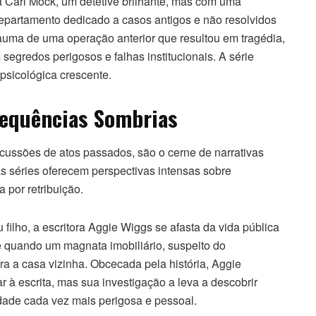
Carl Mock, um detetive brilhante, mas com uma
epartamento dedicado a casos antigos e não resolvidos
auma de uma operação anterior que resultou em tragédia,
egredos perigosos e falhas institucionais. A série
psicológica crescente.
sequências Sombrias
ercussões de atos passados, são o cerne de narrativas
 séries oferecem perspectivas intensas sobre
 por retribuição.
filho, a escritora Aggie Wiggs se afasta da vida pública
e quando um magnata imobiliário, suspeito do
a a casa vizinha. Obcecada pela história, Aggie
r à escrita, mas sua investigação a leva a descobrir
dade cada vez mais perigosa e pessoal.