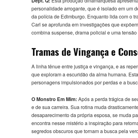
Dept. Q:
Esta produção dinamarquesa apresenta 
personalidade arrogante, que é isolado em um d
da polícia de Edimburgo. Enquanto lida com o tr
Carl se aprofunda em investigações que expõem s
combina suspense, drama policial e uma tensão 
Tramas de Vingança e Con
A linha tênue entre justiça e vingança, e as rep
que exploram a escuridão da alma humana. Estas
personagens impulsionados por perdas e a busca
O Monstro Em Mim:
Após a perda trágica de seu 
e de sua carreira. Sua rotina muda drasticament
desaparecimento da própria esposa, se muda par
encontra nesse mistério a inspiração para retorna
segredos obscuros que tornam a busca pela ver