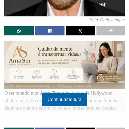
Foto: Getty Images
O renomado ator
John Travolta
, ícone de Hollywood,
Continuar leitura
abriu o coração em uma rara entrevista, compartilhando
detalhes íntimos sobre como tem enfrentado as perdas
mais dolorosas de sua vida: a morte de seu filho,
Jett
Travolta
, em 2009, e de sua esposa,
Kelly Preston
, em