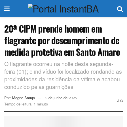
20ª CIPM prende homem em
flagrante por descumprimento de
medida protetiva em Santo Amaro
O flagrante ocorreu na noite desta segunda-
feira (01); o indivíduo foi localizado rondando as
proximidades da residência da vítima e acabou
conduzido pelas guarnições
Por:
Magno Araujo
2 de junho de 2026
A
A
Tempo de leitura: 1 minuto