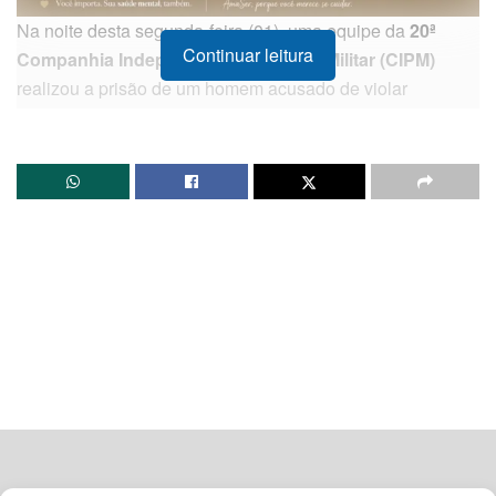
Na noite desta segunda-feira (01), uma equipe da
20ª
Continuar leitura
Companhia Independente da Polícia Militar (CIPM)
realizou a prisão de um homem acusado de violar
determinações judiciais protetivas no bairro Sacramento,
em
Santo Amaro
, Recôncavo Baiano.
A intervenção policial foi deflagrada de forma imediata
logo após a central de rádio receber uma denúncia formal
de violência doméstica. O relato apontava que um homem
estava descumprindo uma medida protetiva de urgência
que o obrigava a manter distância de sua ex-companheira.
Cientes da gravidade e do risco iminente, os militares
deslocaram-se com prioridade até a região e conseguiram
interceptar e deter o suspeito, que andava pelas
proximidades da residência da vítima.
Após a contenção do indivíduo e a garantia de segurança