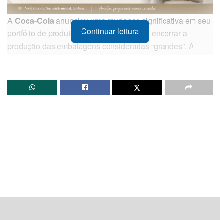
A
Coca-Cola
anunciou uma mudança significativa em seu
Continuar leitura
portfólio de produtos no Brasil, decidindo encerrar a
produção das embalagens consideradas “grandes”. A
medida, impulsionada pelo CEO global da marca, o luso-
brasileiro
Henrique Braun
, faz parte de uma reformulação
estratégica que prioriza embalagens menores, garrafas
intermediárias e o modelo de “multipacks” (conjuntos de
unidades menores).
O objetivo central da multinacional é garantir que os
produtos permaneçam como itens constantes nas
geladeiras dos consumidores, adaptando-se melhor ao
orçamento diário das famílias. Uma das principais apostas
dessa nova fase é a implementação da garrafa de
1,25
litro
, modelo que já obteve sucesso nos Estados Unidos.
Segundo Braun, em declaração ao
The Wall Street
Journal
, esse formato é considerado o tamanho ideal para