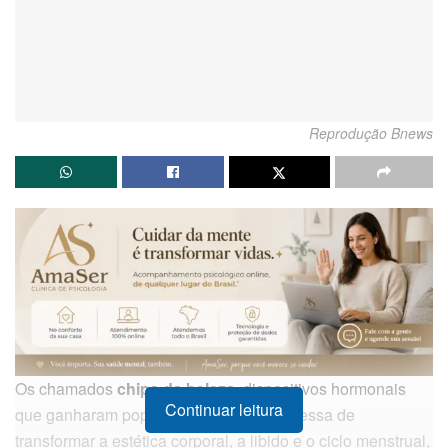
Reprodução Bnews
Os chamados
chips da beleza
, dispositivos hormonais
Continuar leitura
que ganharam popularidade sob a promessa de
transformar a estética corporal, a libido e o ciclo menstrual,