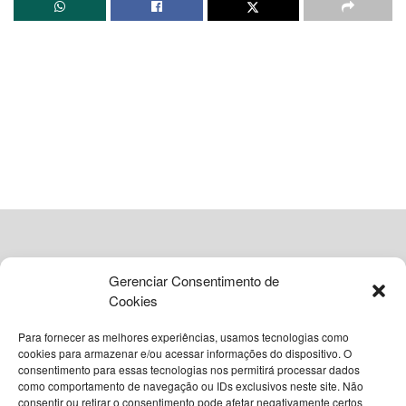
os
200 anos de relações diplomáticas
entre os dois
países. A temporada tem início em agosto e segue até
dezembro, com programações em diversas regiões do
Brasil.
A passagem de Macron por Salvador marca um gesto
simbólico da diplomacia francesa, que aposta na conexão
histórica e cultural entre
Brasil, França e países
africanos
. O fórum contará com a presença de
autoridades, acadêmicos, artistas e representantes
internacionais do continente africano.
Gerenciar Consentimento de
Leia
Também
Cookies
Pesquisa BTG/Nexus aponta empate técnico
Para fornecer as melhores experiências, usamos tecnologias como
entre Lula e Flávio Bolsonaro nas intenções de
cookies para armazenar e/ou acessar informações do dispositivo. O
voto para 2026
consentimento para essas tecnologias nos permitirá processar dados
como comportamento de navegação ou IDs exclusivos neste site. Não
3 DE AGOSTO DE 2026
© 2026
Grupo VIA365 Comunicação Estratégica
consentir ou retirar o consentimento pode afetar negativamente certos