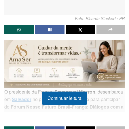
Foto: Ricardo Stuckert / PR
O presidente da França,
Emmanuel Macron
, desembarca
Continuar leitura
em
Salvador
no próximo
5 de novembro
para participar
do
Fórum Nosso Futuro Brasil-França: Diálogos com a
África
.
O evento, que integra a
temporada França-Brasil
, celebra