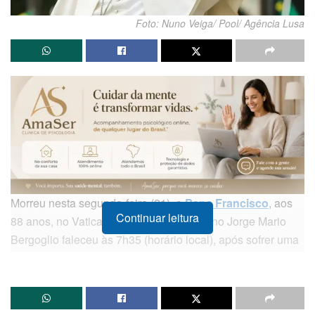
Foto: Nuno Veiga/ Pool/ Agência Lusa
Morreu nesta segunda-feira (21), o
Papa Francisco
, aos
Continuar leitura
88 anos, no Vaticano. O pontífice argentino Jorge Mario
Bergoglio faleceu às 7h35 (horário local), após sofrer uma
crise respiratória em decorrência de complicações de uma
pneumonia bilateral. A informação foi confirmada
oficialmente pelo Vaticano.