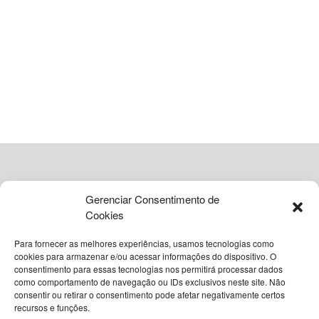
Francisco estava internado no Hospital Gemelli, em Roma,
há 38 dias, onde recebeu cuidados intensivos. Apesar de
ter tido alta em março, sua condição permaneceu delicada.
Ele morreu em sua residência oficial, na Casa Santa
Marta, local onde optou por viver durante seu papado, em
vez do tradicional Palácio Apostólico.
Um papa do povo
Primeiro latino-americano, primeiro jesuíta e primeiro papa
não europeu em mais de 1.200 anos, Francisco foi eleito
Gerenciar Consentimento de
em 13 de março de 2013, após a renúncia de Bento XVI.
Cookies
Sua liderança ficou marcada por simplicidade, defesa de
Para fornecer as melhores experiências, usamos tecnologias como
valores sociais, e posicionamentos progressistas dentro da
cookies para armazenar e/ou acessar informações do dispositivo. O
Igreja Católica.
consentimento para essas tecnologias nos permitirá processar dados
como comportamento de navegação ou IDs exclusivos neste site. Não
© 2026
Grupo VIA365 Comunicação Estratégica
consentir ou retirar o consentimento pode afetar negativamente certos
Leia
Também
recursos e funções.
Navegue pelo nosso site