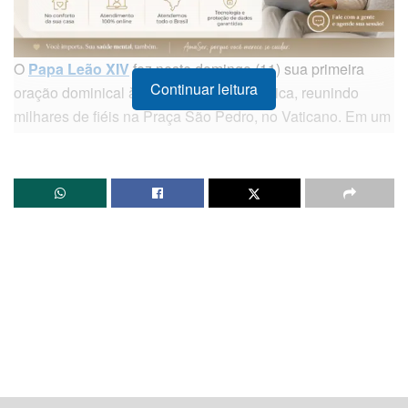
O
Papa Leão XIV
fez neste domingo (11) sua primeira
Continuar leitura
oração dominical à frente da Igreja Católica, reunindo
milhares de fiéis na Praça São Pedro, no Vaticano. Em um
discurso forte e marcado por apelos à paz global, o
pontífice pediu cessar-fogo imediato na Ucrânia e em
Gaza, além de lembrar o anúncio recente de trégua entre
Índia e Paquistão.
Apelo pela paz global
Em sua fala, o novo papa destacou o momento de
instabilidade no cenário internacional e mencionou a
guerra na Ucrânia, o conflito entre Israel e Hamas em
Gaza e a tensão entre Índia e Paquistão. “
No cenário
dramático de uma Terceira Guerra Mundial