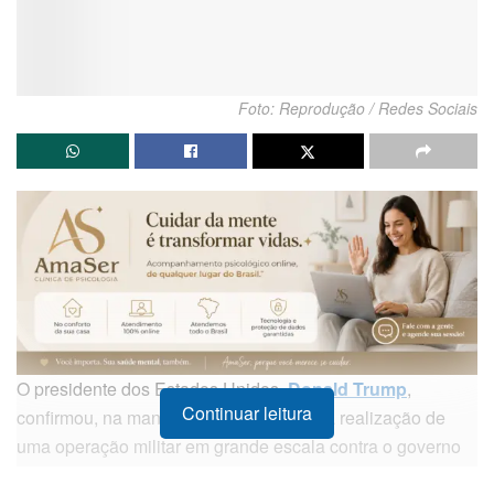
Foto: Reprodução / Redes Sociais
O presidente dos Estados Unidos,
Donald Trump
,
Continuar leitura
confirmou, na manhã deste sábado (3), a realização de
uma operação militar em grande escala contra o governo
da Venezuela. Através de sua rede social
Truth Social
, o