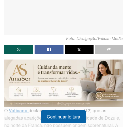
Foto: Divulgação/Vatican Media
O
Vaticano
declarou nesta quarta-feira (12) que as
Continuar leitura
alegadas aparições de Jesus Cristo na cidade de Dozule,
no norte da França, não possuem origem sobrenatural. A