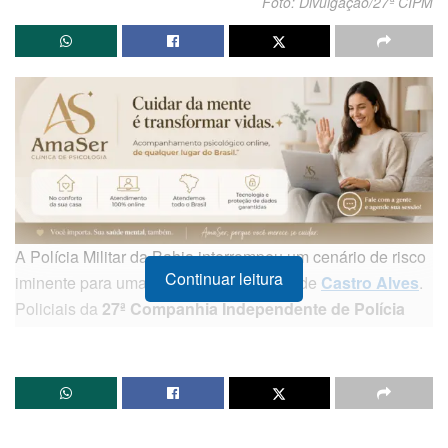
Foto: Divulgação/27ª CIPM
A Polícia Militar da Bahia interrompeu um cenário de risco
Continuar leitura
iminente para uma mulher no município de
Castro Alves
.
Policiais da
27ª Companhia Independente de Polícia
Militar (CIPM)
realizaram, nesta quarta-feira (28), a
apreensão de armas de fogo e munições após serem
acionados para atender uma ocorrência de violência
doméstica e ameaça.