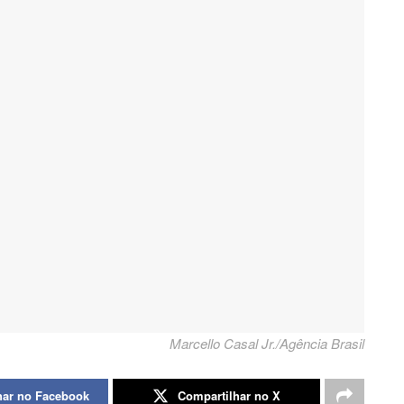
Marcello Casal Jr./Agência Brasil
har no Facebook
Compartilhar no X