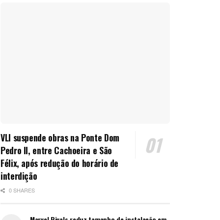
VLI suspende obras na Ponte Dom
Pedro II, entre Cachoeira e São
Félix, após redução do horário de
interdição
0 SHARES
Marvel Rivals reduz tamanho de instalação em