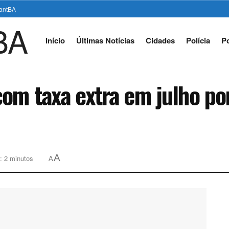
stantBA
Início
Últimas Notícias
Cidades
Polícia
Po
com taxa extra em julho po
A
: 2 minutos
A