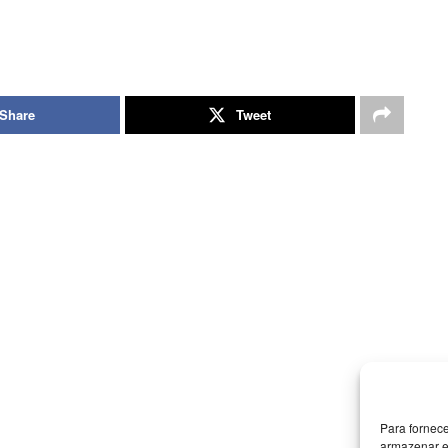
Share
Tweet
Para fornec
armazenar e