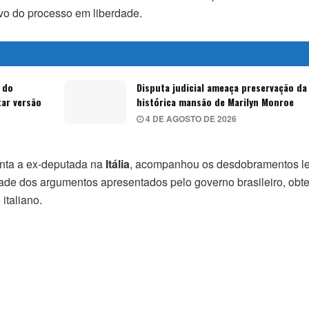
vo do processo em liberdade.
 do
Disputa judicial ameaça preservação da
tar versão
histórica mansão de Marilyn Monroe
4 DE AGOSTO DE 2026
enta a ex-deputada na
Itália
, acompanhou os desdobramentos le
dade dos argumentos apresentados pelo governo brasileiro, obt
italiano.