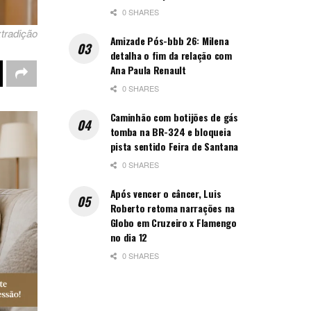
0 SHARES
xtradição
Amizade Pós-bbb 26: Milena
detalha o fim da relação com
Ana Paula Renault
0 SHARES
Caminhão com botijões de gás
tomba na BR-324 e bloqueia
pista sentido Feira de Santana
0 SHARES
Após vencer o câncer, Luis
Roberto retoma narrações na
Globo em Cruzeiro x Flamengo
no dia 12
0 SHARES