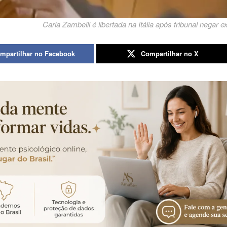
Carla Zambelli é libertada na Itália após tribunal negar e
mpartilhar no Facebook
Compartilhar no X