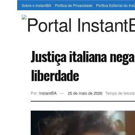
Sobre o InstantBA
Política de Privacidade
Política Editorial do In
Justiça italiana neg
liberdade
Por:
InstantBA
25 de maio de 2026
Tempo de leitura