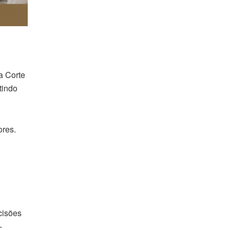
a Corte
tindo
ores.
cisões
-