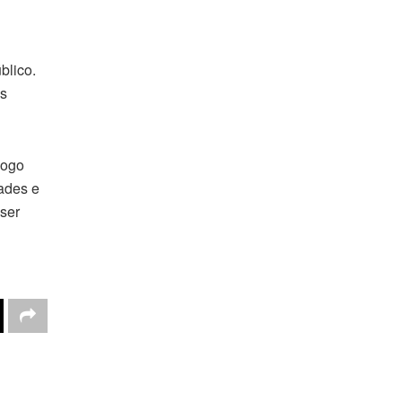
blico.
os
logo
ades e
 ser