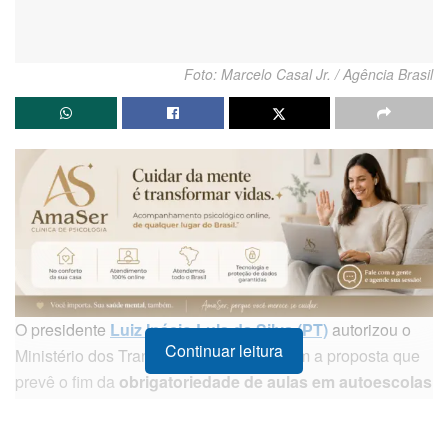
Foto: Marcelo Casal Jr. / Agência Brasil
O presidente
Luiz Inácio Lula da Silva (PT)
autorizou o
Continuar leitura
Ministério dos Transportes a avançar com a proposta que
prevê o fim da
obrigatoriedade de aulas em autoescolas
para a obtenção da
Carteira Nacional de Habilitação
(CNH)
.