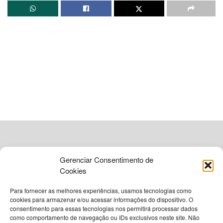
A partir desta quinta-feira (2), a
Secretaria Nacional de
Trânsito (Senatran)
abrirá consulta pública para receber
sugestões da população sobre o tema.
Redução de custos
De acordo com o ministro dos Transportes,
Renan Filho
, a
medida busca reduzir os custos para quem deseja se
habilitar. A previsão é de que a nova norma entre em vigor
ainda em novembro.
Leia
Também
Gerenciar Consentimento de
Cookies
Pesquisa BTG/Nexus aponta empate técnico
entre Lula e Flávio Bolsonaro nas intenções de
Para fornecer as melhores experiências, usamos tecnologias como
cookies para armazenar e/ou acessar informações do dispositivo. O
voto para 2026
consentimento para essas tecnologias nos permitirá processar dados
3 DE AGOSTO DE 2026
como comportamento de navegação ou IDs exclusivos neste site. Não
© 2026
Grupo VIA365 Comunicação Estratégica