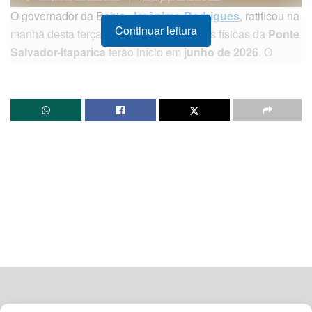
O governador da Bahia,
Jerônimo Rodrigues
, ratificou na
Continuar leitura
manhã desta terça-feira (19) que as obras físicas da
Ponte
Salvador-Itaparica
terão início em
junho de 2026
. O
anúncio cumpre rigorosamente o prazo estabelecido no
cronograma contratual firmado entre o Executivo Estadual
e o consórcio chinês responsável pela concessão.
O chefe do executivo acompanhou pessoalmente no Porto
de Salvador o desembarque de um navio cargueiro que
viajou por quase 50 dias vindo da China, trazendo sondas
e tecnologias de alta precisão para a fase inicial de
perfuração e sondagem marinha profunda.
“Uma boa notícia para os baianos e
baianas. Esse navio saiu da China quase
50 dias atrás e hoje chegou. Parte desse