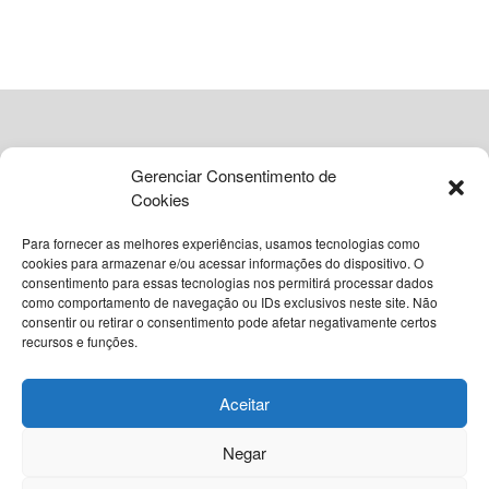
ADVERTISEMENT
Gerenciar Consentimento de
Cookies
Para fornecer as melhores experiências, usamos tecnologias como
cookies para armazenar e/ou acessar informações do dispositivo. O
consentimento para essas tecnologias nos permitirá processar dados
como comportamento de navegação ou IDs exclusivos neste site. Não
© 2026
Grupo VIA365 Comunicação Estratégica
consentir ou retirar o consentimento pode afetar negativamente certos
recursos e funções.
Navegue pelo nosso site
Sobre o InstantBA
Política Editorial do InstantBA
Aceitar
Política de Privacidade
Termos de Uso
Contato
Negar
Nossas Redes Sociais