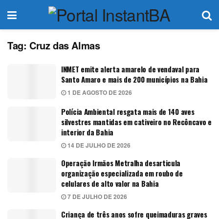
Tag:
Cruz das Almas
INMET emite alerta amarelo de vendaval para
Santo Amaro e mais de 200 municípios na Bahia
1 DE AGOSTO DE 2026
Polícia Ambiental resgata mais de 140 aves
silvestres mantidas em cativeiro no Recôncavo e
interior da Bahia
14 DE JULHO DE 2026
Operação Irmãos Metralha desarticula
organização especializada em roubo de
celulares de alto valor na Bahia
7 DE JULHO DE 2026
Criança de três anos sofre queimaduras graves