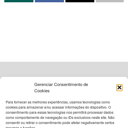
A montadora
BYD
anunciou planos ambiciosos para o
mercado brasileiro durante conferência realizada em
Shenzhen
. A empresa confirmou que o sistema de direção
autônoma
Tianshen
chegará ao país em
2027
, marcando
um passo importante na estratégia de eletrificação e
tecnologia da marca na região.
Para viabilizar essa operação, a companhia revelou a
criação de um centro de inovações no
Rio de Janeiro
. A
estrutura contará com áreas dedicadas a testes, além de
data centers, visando adaptar as tecnologias globais da
Gerenciar Consentimento de
montadora às necessidades específicas do consumidor
Cookies
local.
Para fornecer as melhores experiências, usamos tecnologias como
Tecnologia de ponta com chip
cookies para armazenar e/ou acessar informações do dispositivo. O
consentimento para essas tecnologias nos permitirá processar dados
automotivo próprio
como comportamento de navegação ou IDs exclusivos neste site. Não
© 2026
Grupo VIA365 Comunicação Estratégica
consentir ou retirar o consentimento pode afetar negativamente certos
recursos e funções.