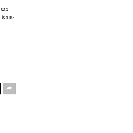
nsão
 torna-