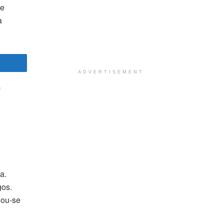
 e
a
ADVERTISEMENT
e
a.
gos.
nou-se