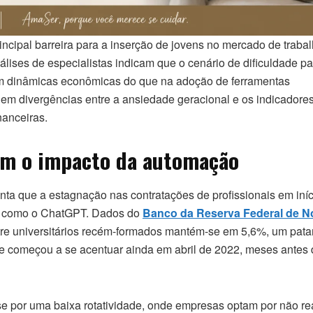
principal barreira para a inserção de jovens no mercado de traba
álises de especialistas indicam que o cenário de dificuldade pa
m dinâmicas econômicas do que na adoção de ferramentas
 em divergências entre a ansiedade geracional e os indicadore
nanceiras.
am o impacto da automação
nta que a estagnação nas contratações de profissionais em iníc
as como o ChatGPT. Dados do
Banco da Reserva Federal de N
e universitários recém-formados mantém-se em 5,6%, um pat
de começou a se acentuar ainda em abril de 2022, meses antes
-se por uma baixa rotatividade, onde empresas optam por não rea