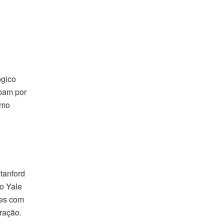
ógico
abam por
smo
tanford
o Yale
ões com
ração.