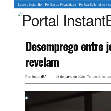
Sobre o InstantBA
Política de Privacidade
Política Editorial do In
Desemprego entre jov
revelam
Por:
InstantBA
25 de junho de 2026
Tempo de leitura