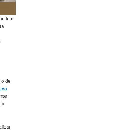
lho tem
ra
s
io de
ova
amar
 do
lizar