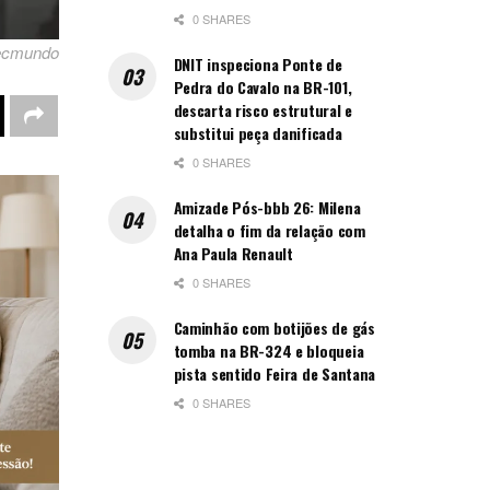
0 SHARES
ecmundo
DNIT inspeciona Ponte de
Pedra do Cavalo na BR-101,
descarta risco estrutural e
substitui peça danificada
0 SHARES
Amizade Pós-bbb 26: Milena
detalha o fim da relação com
Ana Paula Renault
0 SHARES
Caminhão com botijões de gás
tomba na BR-324 e bloqueia
pista sentido Feira de Santana
0 SHARES