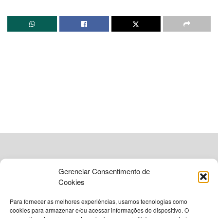
Gerenciar Consentimento de
A missão de acumular US$ 100 mil em poucos minutos
Cookies
pode parecer um desafio à altura de James Bond, e em
Para fornecer as melhores experiências, usamos tecnologias como
007 First Light
, essa é uma etapa crucial para o avanço
cookies para armazenar e/ou acessar informações do dispositivo. O
da trama. Durante a missão “O Passado Nunca Morre”, os