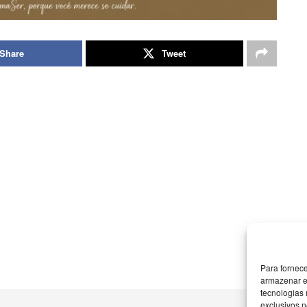
Share
Tweet
Para fornec
armazenar e
tecnologias
exclusivos n