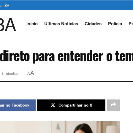
stantBA
Início
Últimas Notícias
Cidades
Polícia
Po
 direto para entender o te
A
: 3 minutos
A
har no Facebook
Compartilhar no X