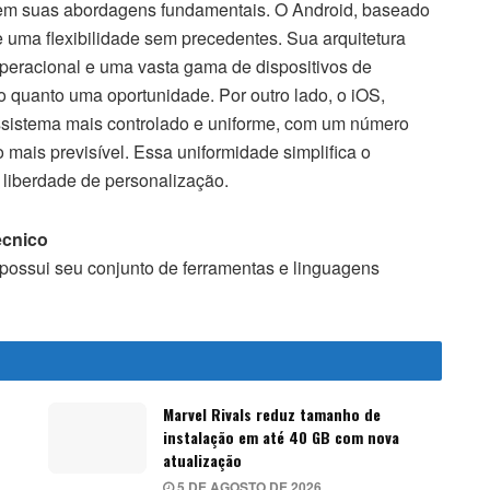
de em suas abordagens fundamentais. O Android, baseado
 uma flexibilidade sem precedentes. Sua arquitetura
peracional e uma vasta gama de dispositivos de
io quanto uma oportunidade. Por outro lado, o iOS,
ssistema mais controlado e uniforme, com um número
o mais previsível. Essa uniformidade simplifica o
 liberdade de personalização.
écnico
 possui seu conjunto de ferramentas e linguagens
o
Marvel Rivals reduz tamanho de
instalação em até 40 GB com nova
atualização
5 DE AGOSTO DE 2026