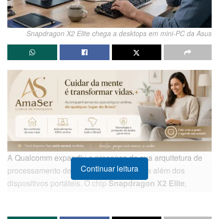
Snapdragon X2 Elite chega a desktops em mini-PC da Asus
A Qualcomm expandiu a presença de sua arquitetura de
Continuar leitura
processamento de alto desempenho para além dos
dispositivos portáteis. O chip
Snapdragon X2 Elite
,
anteriormente restrito a notebooks da categoria Copilot+,
acaba de fazer sua estreia oficial no segmento de