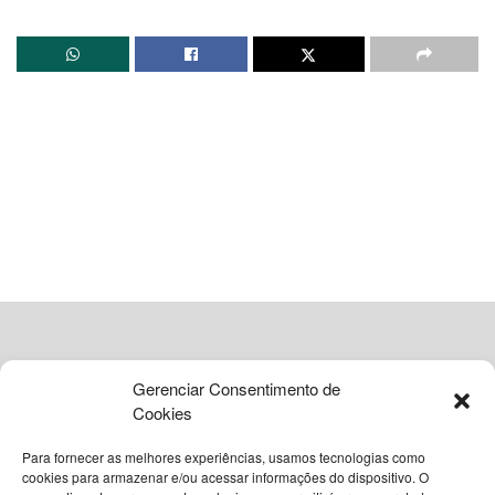
Gerenciar Consentimento de
A série
Euphoria
, que encerrou oficialmente sua jornada
Cookies
no último domingo, 31 de maio, gerou intensos debates em
Para fornecer as melhores experiências, usamos tecnologias como
sua reta final, especialmente no que tange à
cookies para armazenar e/ou acessar informações do dispositivo. O
representação da personagem Cassie, interpretada por