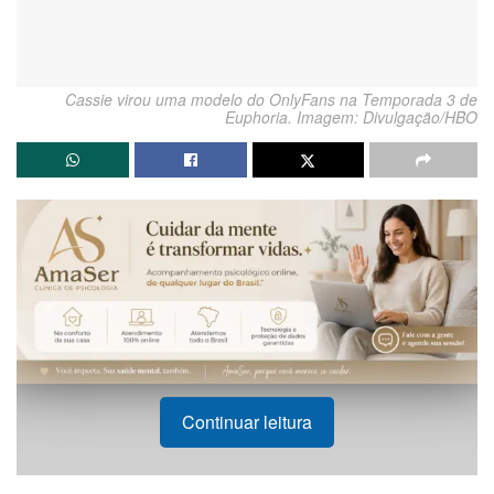
Cassie virou uma modelo do OnlyFans na Temporada 3 de
Euphoria. Imagem: Divulgação/HBO
Continuar leitura