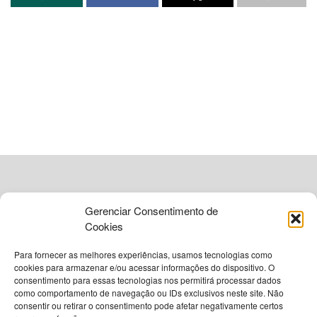
de 2025
e sancionada pela gestão municipal, busca
equilibrar o intenso fluxo de visitantes com a necessidade
de conservação dos recursos naturais e infraestrutura
local.
A introdução da
taxa ambiental
visa mitigar os impactos
gerados pelo grande volume de turistas, especialmente
durante a alta temporada. Em
2025
, Porto Seguro registrou
a impressionante marca de cerca de
1,4 milhão
de
visitantes, um número que, segundo a prefeitura, justifica a
criação da TPA para garantir a sustentabilidade do destino
a longo prazo. A cobrança será aplicada também a
Gerenciar Consentimento de
veículos provenientes de cidades vizinhas, reforçando o
Cookies
caráter abrangente da medida.
Para fornecer as melhores experiências, usamos tecnologias como
cookies para armazenar e/ou acessar informações do dispositivo. O
Implementação da taxa
consentimento para essas tecnologias nos permitirá processar dados
como comportamento de navegação ou IDs exclusivos neste site. Não
© 2026
Grupo VIA365 Comunicação Estratégica
ambiental e seus objetivos
consentir ou retirar o consentimento pode afetar negativamente certos