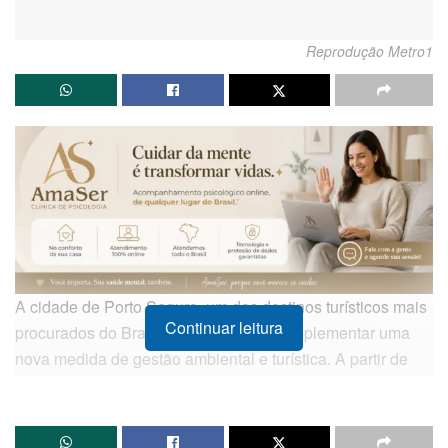
Reprodução Metro1
A cidade de Porto Seguro, um dos destinos turísticos mais
Continuar leitura
procurados do Brasil, prepara-se para implementar uma
nova medida de gestão ambiental e turística. A partir de
junho
, será cobrada a Taxa de Preservação Ambiental
(TPA) de veículos que circularem pelo município. A
iniciativa, aprovada pela Câmara Municipal em
dezembro