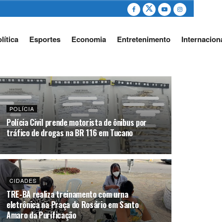
lítica
Esportes
Economia
Entretenimento
Internacion
POLÍCIA
Polícia Civil prende motorista de ônibus por
tráfico de drogas na BR 116 em Tucano
CIDADES
TRE-BA realiza treinamento com urna
eletrônica na Praça do Rosário em Santo
Amaro da Purificação