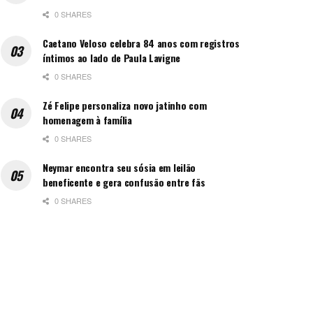
0 SHARES
Caetano Veloso celebra 84 anos com registros
íntimos ao lado de Paula Lavigne
0 SHARES
Zé Felipe personaliza novo jatinho com
homenagem à família
0 SHARES
Neymar encontra seu sósia em leilão
beneficente e gera confusão entre fãs
0 SHARES