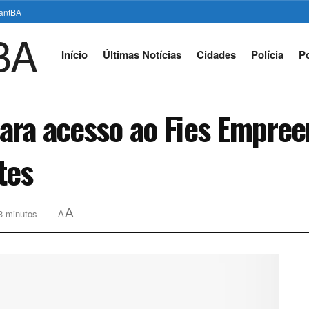
stantBA
Início
Últimas Notícias
Cidades
Polícia
Po
ara acesso ao Fies Empree
tes
A
 3 minutos
A