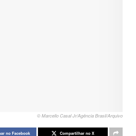
© Marcello Casal Jr/Agência Brasil/Arquivo
har no Facebook
Compartilhar no X