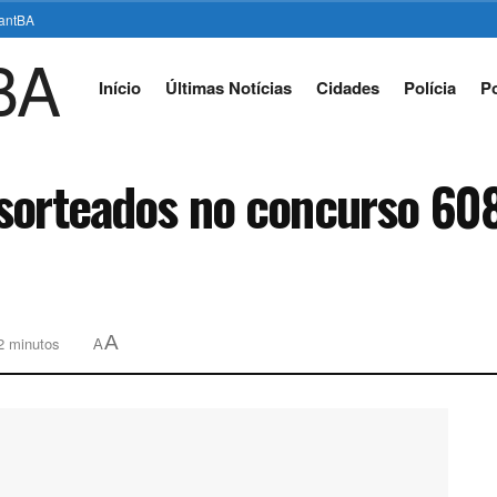
stantBA
Início
Últimas Notícias
Cidades
Polícia
Po
sorteados no concurso 6081
A
 2 minutos
A