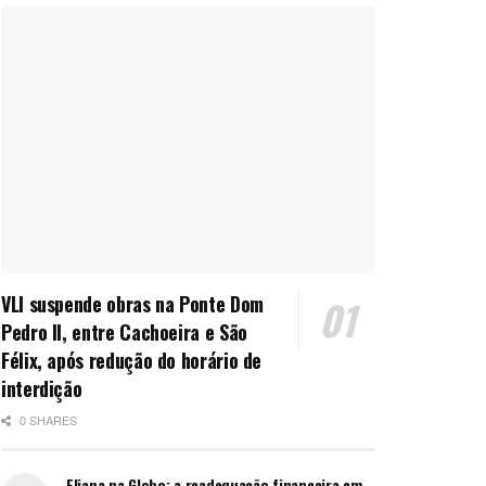
VLI suspende obras na Ponte Dom
Pedro II, entre Cachoeira e São
Félix, após redução do horário de
interdição
0 SHARES
Eliana na Globo: a readequação financeira em