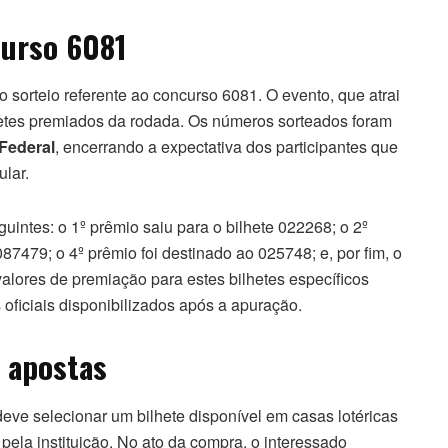
curso 6081
 o sorteio referente ao concurso 6081. O evento, que atrai
lhetes premiados da rodada. Os números sorteados foram
Federal
, encerrando a expectativa dos participantes que
lar.
uintes: o 1º prêmio saiu para o bilhete 022268; o 2º
87479; o 4º prêmio foi destinado ao 025748; e, por fim, o
valores de premiação para estes bilhetes específicos
oficiais disponibilizados após a apuração.
e apostas
deve selecionar um bilhete disponível em casas lotéricas
pela instituição. No ato da compra, o interessado