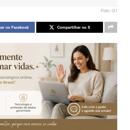
Foto: G1
har no Facebook
Compartilhar no X