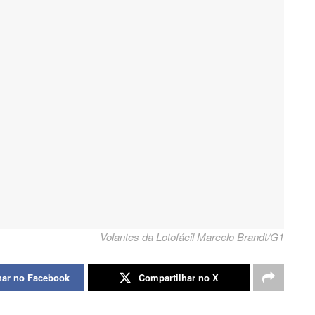
Volantes da Lotofácil Marcelo Brandt/G1
har no Facebook
Compartilhar no X