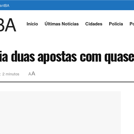
stantBA
Início
Últimas Notícias
Cidades
Polícia
Po
ia duas apostas com quase
A
: 2 minutos
A