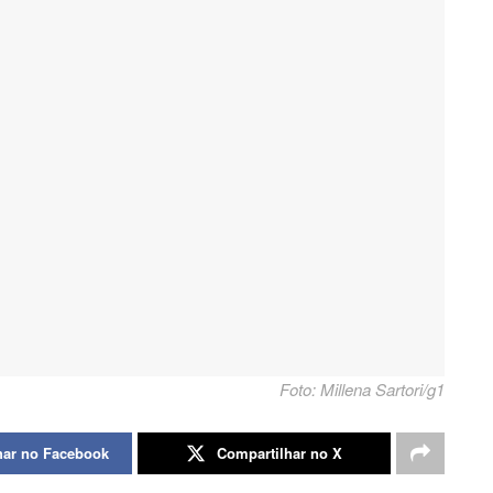
Foto: Millena Sartori/g1
har no Facebook
Compartilhar no X