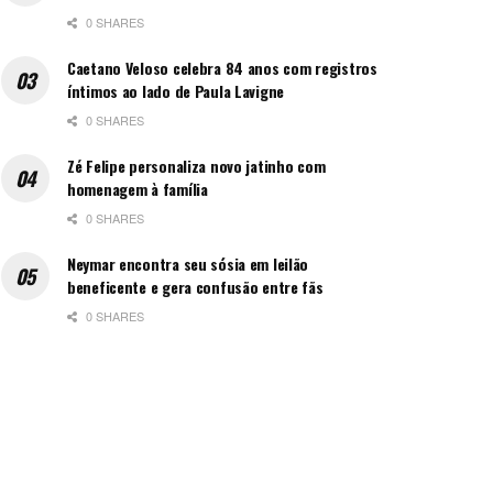
0 SHARES
Caetano Veloso celebra 84 anos com registros
íntimos ao lado de Paula Lavigne
0 SHARES
Zé Felipe personaliza novo jatinho com
homenagem à família
0 SHARES
Neymar encontra seu sósia em leilão
beneficente e gera confusão entre fãs
0 SHARES