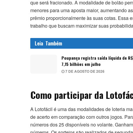
que será fracionado. A modalidade de bolão per
menores para uma aposta maior, aumentando as c
prêmio proporcionalmente às suas cotas. Essa es
trabalho que buscam maximizar suas probabilid
Leia
Também
Poupança registra saída líquida de R$
7,15 bilhões em julho
7 DE AGOSTO DE 2026
Como participar da Lotofác
A Lotofácil é uma das modalidades de loteria mai
de acerto em comparação com outros jogos. Para 
números dos 25 disponíveis no volante. Ganham 
números. Os sorteios são realizados de segunda-