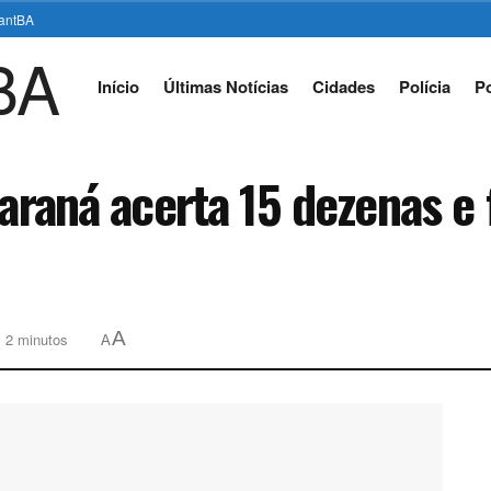
stantBA
Início
Últimas Notícias
Cidades
Polícia
Po
Paraná acerta 15 dezenas e
A
: 2 minutos
A