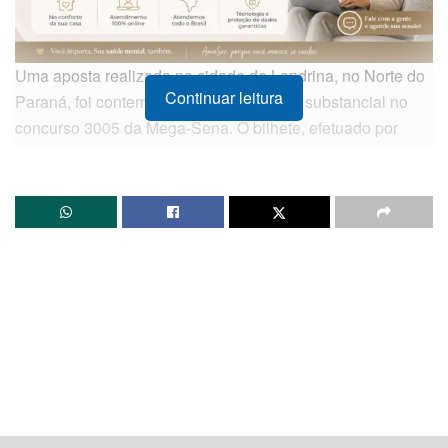
Uma aposta realizada na cidade de Londrina, no Norte do
Continuar leitura
Paraná, foi contemplada com um prêmio substancial no
concurso 3005 da Mega-Sena. O bilhete, efetuado por
meio de canal eletrônico, acertou cinco dos seis números
sorteados, garantindo ao ganhador uma quantia
expressiva. Este resultado destaca a constante expectativa
em torno dos sorteios da loteria, que movimentam milhões
de apostadores em todo o país.
Apesar da celebração em Londrina, o prêmio principal,
destinado a quem acerta todas as seis dezenas,
acumulou. Com isso, o próximo sorteio da Mega-Sena
promete um valor ainda maior, elevando a expectativa e o
volume de apostas para a próxima rodada.