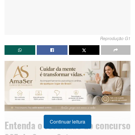
Reprodução G1
Entenda o resultado do concurso
Continuar leitura