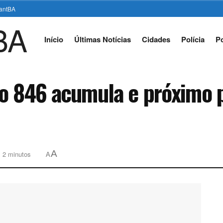
stantBA
Início
Últimas Notícias
Cidades
Polícia
Po
so 846 acumula e próximo 
A
: 2 minutos
A