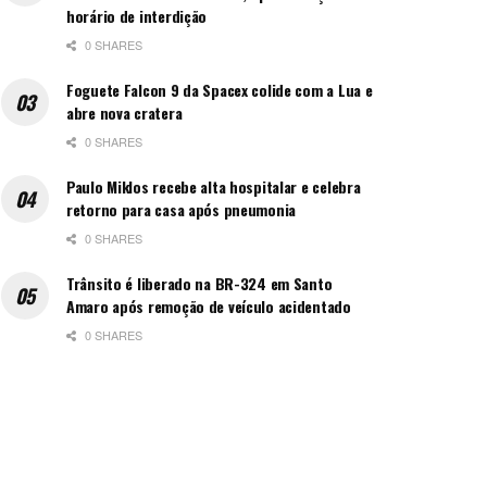
horário de interdição
0 SHARES
Foguete Falcon 9 da Spacex colide com a Lua e
abre nova cratera
0 SHARES
Paulo Miklos recebe alta hospitalar e celebra
retorno para casa após pneumonia
0 SHARES
Trânsito é liberado na BR-324 em Santo
Amaro após remoção de veículo acidentado
0 SHARES