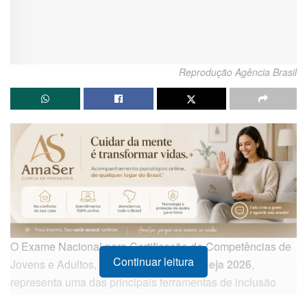
Reprodução Agência Brasil
O Exame Nacional para Certificação de Competências de
Continuar leitura
Jovens e Adultos, conhecido como
Encceja 2026
,
representa uma das principais ferramentas de inclusão
educacional no Brasil. O exame é voltado para cidadãos