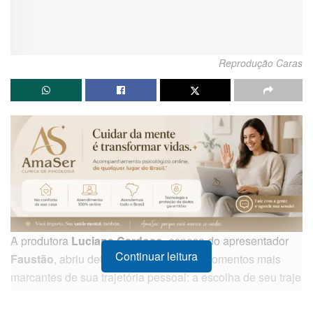
Reprodução Caras
A produtora
Luciana Cardoso
, esposa do apresentador
Continuar leitura
Faustão
, abriu detalhes sobre um dos momentos mais
marcantes de sua trajetória pessoal: a escolha de seu traje
de casamento. Em uma revelação recente, ela explicou a