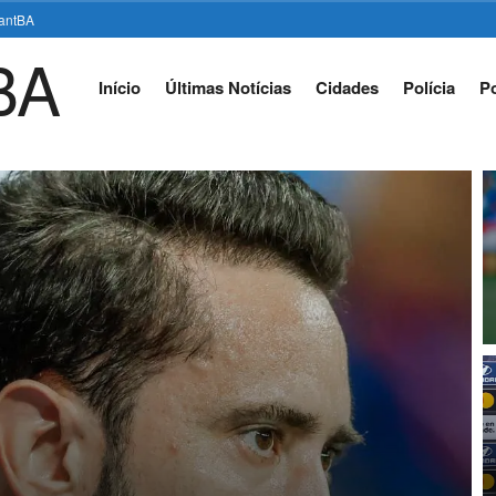
stantBA
Início
Últimas Notícias
Cidades
Polícia
Po