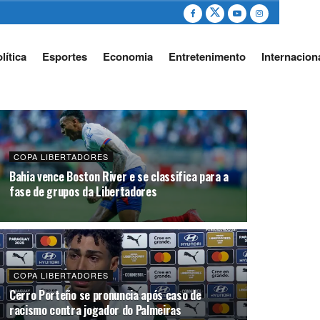
lítica
Esportes
Economia
Entretenimento
Internacion
COPA LIBERTADORES
Bahia vence Boston River e se classifica para a
fase de grupos da Libertadores
COPA LIBERTADORES
Cerro Porteño se pronuncia após caso de
racismo contra jogador do Palmeiras