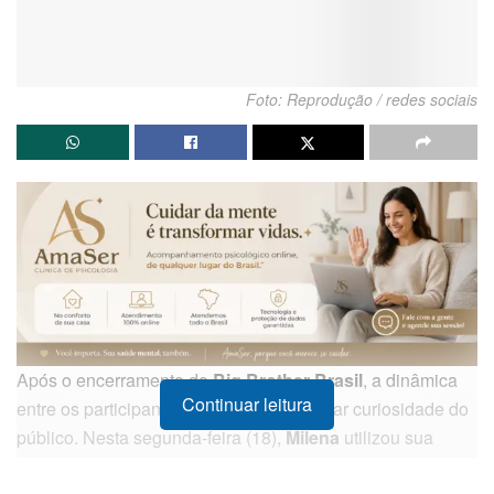
Foto: Reprodução / redes sociais
Após o encerramento do
Big Brother Brasil
, a dinâmica
Continuar leitura
entre os participantes continua a despertar curiosidade do
público. Nesta segunda-feira (18),
Milena
utilizou sua
conta oficial no
X
, antigo
Twitter
, para compartilhar um